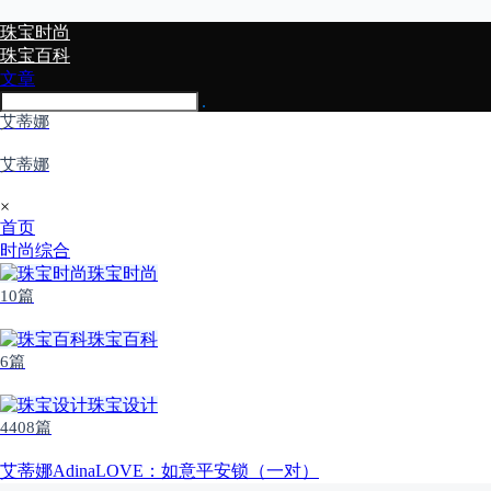
珠宝时尚
珠宝百科
文章
艾蒂娜
艾蒂娜
×
首页
时尚综合
珠宝时尚
10篇
珠宝百科
6篇
珠宝设计
4408篇
艾蒂娜AdinaLOVE：如意平安锁（一对）