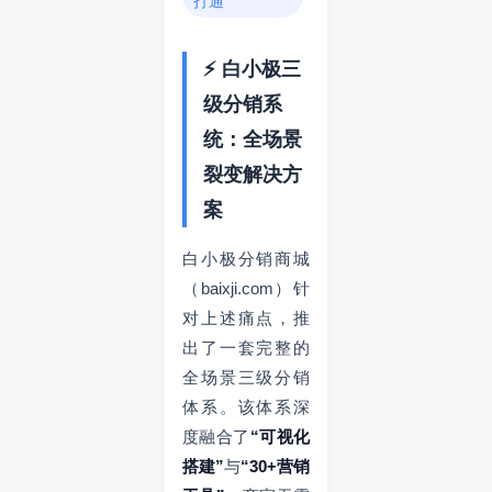
打通
⚡ 白小极三
级分销系
统：全场景
裂变解决方
案
白小极分销商城
（baixji.com）针
对上述痛点，推
出了一套完整的
全场景三级分销
体系。该体系深
度融合了
“可视化
搭建”
与
“30+营销