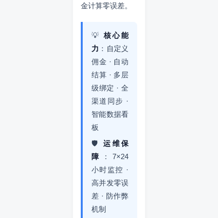
金计算零误差。
💡
核心能
力
：自定义
佣金 · 自动
结算 · 多层
级绑定 · 全
渠道同步 ·
智能数据看
板
🛡️
运维保
障
：7×24
小时监控 ·
高并发零误
差 · 防作弊
机制