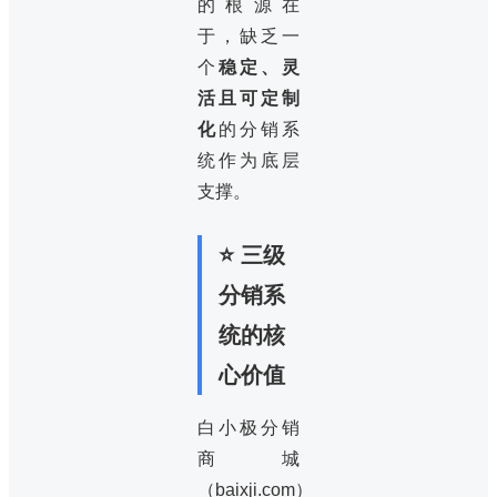
的根源在
于，缺乏一
个
稳定、灵
活且可定制
化
的分销系
统作为底层
支撑。
⭐ 三级
分销系
统的核
心价值
白小极分销
商城
（baixji.com）