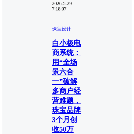
2026-5-29
7:18:07
珠宝设计
白小极电
商系统：
用“全场
景六合
一”破解
多商户经
营难题，
珠宝品牌
3个月创
收50万