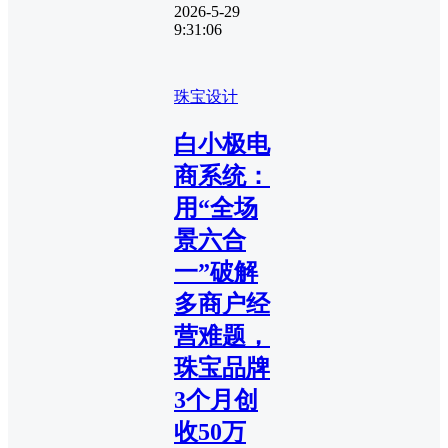
2026-5-29
9:31:06
珠宝设计
白小极电
商系统：
用“全场
景六合
一”破解
多商户经
营难题，
珠宝品牌
3个月创
收50万