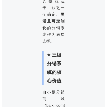
的根源在
于，缺乏一
个
稳定、灵
活且可定制
化
的分销系
统作为底层
支撑。
⭐ 三级
分销系
统的核
心价值
白小极分销
商城
（baixji.com）