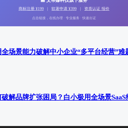
🏪 艾蒂娜科技旗下服务
商标注册 ¥199
|
软著申请 ¥399
|
资质认证 报价
点击链接，在线办理 · 专业服务 · 快速出证
全场景能力破解中小企业“多平台经营”难
破解品牌扩张困局？白小极用全场景SaaS