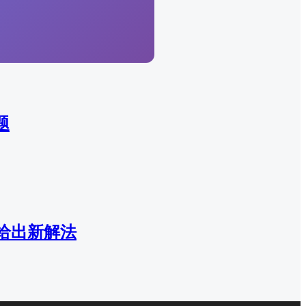
题
给出新解法