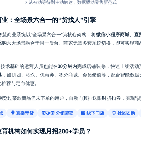
⚡ 从被动等待到主动触达，数据驱动零售新范式
慧商业：全场景六合一的“货找人”引擎
慧商业系统以“全场景六合一”为核心架构，将
微信小程序商城、直
采购
六大场景融合于同一后台。商家无需多套系统切换，即可实现商
零技术基础的运营人员也能在
30分钟内
完成店铺装修，快速上线活动
具
，如拼团、秒杀、优惠券、积分商城、会员储值等，配合智能数据
化推荐与定向优惠。
出浏览过某款商品但未下单的用户，自动向其推送限时折扣券，实现“货
城
🎥 直播带货
🧑‍🤝‍🧑 分销裂变
🏪 线下门店
🛒 社区团购
教育机构如何实现月招200+学员？