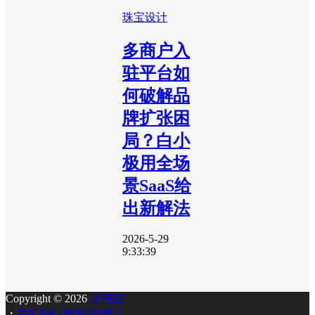
珠宝设计
多商户入
驻平台如
何破解品
牌扩张困
局？白小
极用全场
景SaaS给
出新解法
2026-5-29
9:33:39
Copyright © 2026
艾蒂娜
・
京ICP备15050365号-1