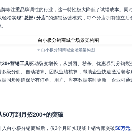
品牌等注重品牌调性的行业，这一特性极大降低了试错成本。同
以轻松实现
“总部+分店”
的连锁运营模式，每个分店拥有独立后
策。
⭐ 白小极分销商城全场景架构图
供
30+营销工具
驱动裂变增长，从拼团、秒杀、优惠券到分销裂
持多级分佣、自动结算、团队业绩核算，帮助企业快速激活老客
数据同步则确保所有订单、用户、库存数据实时更新，企业可通
从50万到月招200+的突破
引入白小极分销商城后，仅3个月即实现线上销售额突破
50万元