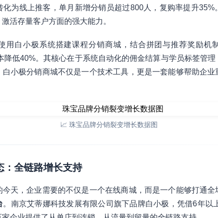
化为线上推客，单月新增分销员超过800人，复购率提升35
、激活存量客户方面的强大能力。
使用白小极系统搭建课程分销商城，结合拼团与推荐奖励机
本降低40%。其核心在于系统自动化的佣金结算与学员标签管理
，白小极分销商城不仅是一个技术工具，更是一套能够帮助企业
📈 珠宝品牌分销裂变增长数据图
生态：全链路增长支持
的今天，企业需要的不仅是一个在线商城，而是一个能够打通全
台
。南京艾蒂娜科技发展有限公司旗下品牌白小极，凭借6年以上
百家企业提供了从单店到连锁、从流量到留量的全链路支持。