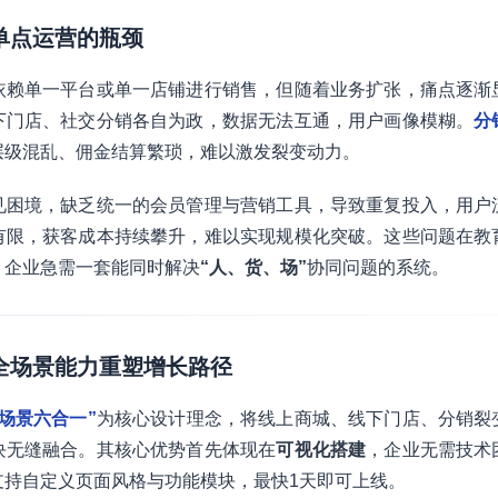
：单点运营的瓶颈
依赖单一平台或单一店铺进行销售，但随着业务扩张，痛点逐渐
下门店、社交分销各自为政，数据无法互通，用户画像模糊。
分
层级混乱、佣金结算繁琐，难以激发裂变动力。
见困境，缺乏统一的会员管理与营销工具，导致重复投入，用户
有限，获客成本持续攀升，难以实现规模化突破。这些问题在教
，企业急需一套能同时解决
“人、货、场”
协同问题的系统。
：全场景能力重塑增长路径
全场景六合一”
为核心设计理念，将线上商城、线下门店、分销裂
块无缝融合。其核心优势首先体现在
可视化搭建
，企业无需技术
支持自定义页面风格与功能模块，最快1天即可上线。