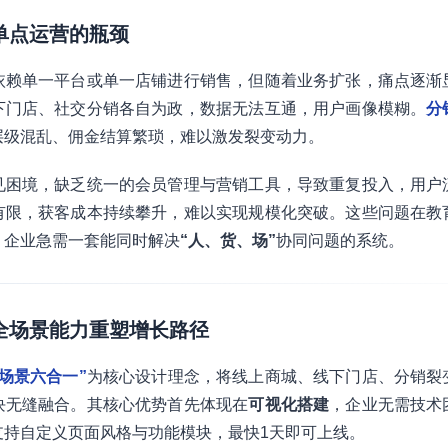
：单点运营的瓶颈
依赖单一平台或单一店铺进行销售，但随着业务扩张，痛点逐渐
下门店、社交分销各自为政，数据无法互通，用户画像模糊。
分
层级混乱、佣金结算繁琐，难以激发裂变动力。
见困境，缺乏统一的会员管理与营销工具，导致重复投入，用户
有限，获客成本持续攀升，难以实现规模化突破。这些问题在教
，企业急需一套能同时解决
“人、货、场”
协同问题的系统。
：全场景能力重塑增长路径
全场景六合一”
为核心设计理念，将线上商城、线下门店、分销裂
块无缝融合。其核心优势首先体现在
可视化搭建
，企业无需技术
支持自定义页面风格与功能模块，最快1天即可上线。