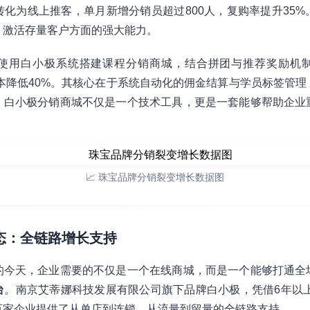
化为线上推客，单月新增分销员超过800人，复购率提升35
、激活存量客户方面的强大能力。
使用白小极系统搭建课程分销商城，结合拼团与推荐奖励机
本降低40%。其核心在于系统自动化的佣金结算与学员标签管理
，白小极分销商城不仅是一个技术工具，更是一套能够帮助企业
📈 珠宝品牌分销裂变增长数据图
生态：全链路增长支持
的今天，企业需要的不仅是一个在线商城，而是一个能够打通全
台
。南京艾蒂娜科技发展有限公司旗下品牌白小极，凭借6年以上
百家企业提供了从单店到连锁、从流量到留量的全链路支持。