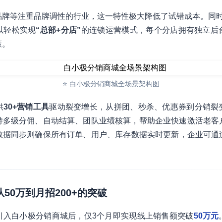
品牌等注重品牌调性的行业，这一特性极大降低了试错成本。同
以轻松实现
“总部+分店”
的连锁运营模式，每个分店拥有独立后
策。
⭐ 白小极分销商城全场景架构图
供
30+营销工具
驱动裂变增长，从拼团、秒杀、优惠券到分销裂
持多级分佣、自动结算、团队业绩核算，帮助企业快速激活老客
数据同步则确保所有订单、用户、库存数据实时更新，企业可通
从50万到月招200+的突破
引入白小极分销商城后，仅3个月即实现线上销售额突破
50万元