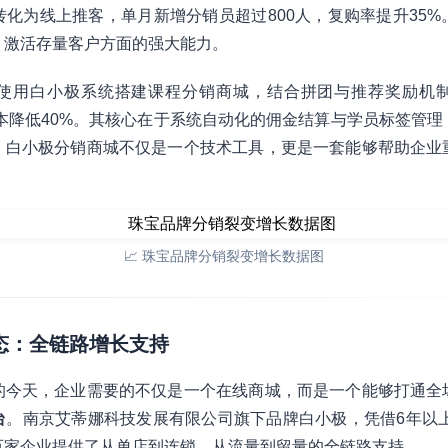
化为线上推客，单月新增分销员超过800人，复购率提升35
、激活存量客户方面的强大能力。
使用白小极系统搭建课程分销商城，结合拼团与推荐奖励机
本降低40%。其核心在于系统自动化的佣金结算与学员标签管理
，白小极分销商城不仅是一个技术工具，更是一套能够帮助企业
📈 珠宝品牌分销裂变增长数据图
生态：全链路增长支持
的今天，企业需要的不仅是一个在线商城，而是一个能够打通全
台
。南京艾蒂娜科技发展有限公司旗下品牌白小极，凭借6年以上
百家企业提供了从单店到连锁、从流量到留量的全链路支持。