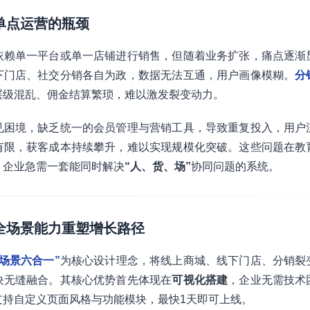
：单点运营的瓶颈
依赖单一平台或单一店铺进行销售，但随着业务扩张，痛点逐渐
下门店、社交分销各自为政，数据无法互通，用户画像模糊。
分
层级混乱、佣金结算繁琐，难以激发裂变动力。
见困境，缺乏统一的会员管理与营销工具，导致重复投入，用户
有限，获客成本持续攀升，难以实现规模化突破。这些问题在教
，企业急需一套能同时解决
“人、货、场”
协同问题的系统。
：全场景能力重塑增长路径
全场景六合一”
为核心设计理念，将线上商城、线下门店、分销裂
块无缝融合。其核心优势首先体现在
可视化搭建
，企业无需技术
支持自定义页面风格与功能模块，最快1天即可上线。