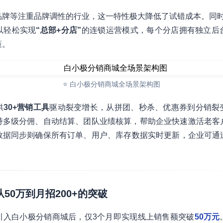
品牌等注重品牌调性的行业，这一特性极大降低了试错成本。同
以轻松实现
“总部+分店”
的连锁运营模式，每个分店拥有独立后
策。
⭐ 白小极分销商城全场景架构图
供
30+营销工具
驱动裂变增长，从拼团、秒杀、优惠券到分销裂
持多级分佣、自动结算、团队业绩核算，帮助企业快速激活老客
数据同步则确保所有订单、用户、库存数据实时更新，企业可通
从50万到月招200+的突破
引入白小极分销商城后，仅3个月即实现线上销售额突破
50万元