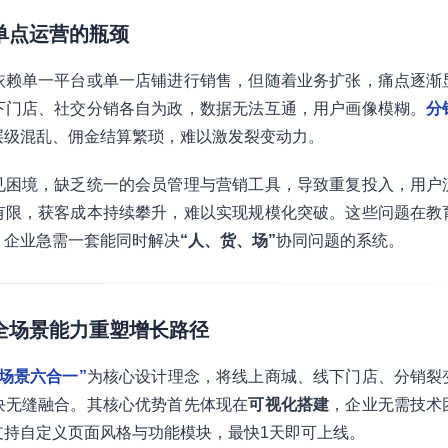
：单点运营的瓶颈
依赖单一平台或单一店铺进行销售，但随着业务扩张，痛点逐渐
下门店、社交分销各自为政，数据无法互通，用户画像模糊。
分
层级混乱、佣金结算繁琐，难以激发裂变动力。
见困境，缺乏统一的会员管理与营销工具，导致重复投入，用户
有限，获客成本持续攀升，难以实现规模化突破。这些问题在教
，企业急需一套能同时解决
“人、货、场”
协同问题的系统。
：全场景能力重塑增长路径
全场景六合一”
为核心设计理念，将线上商城、线下门店、分销裂
块无缝融合。其核心优势首先体现在
可视化搭建
，企业无需技术
支持自定义页面风格与功能模块，最快1天即可上线。