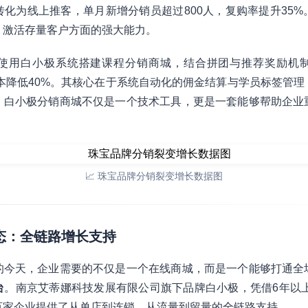
化为线上推客，单月新增分销员超过800人，复购率提升35
、激活存量客户方面的强大能力。
使用白小极系统搭建课程分销商城，结合拼团与推荐奖励机
本降低40%。其核心在于系统自动化的佣金结算与学员标签管理
，白小极分销商城不仅是一个技术工具，更是一套能够帮助企业
📈 珠宝品牌分销裂变增长数据图
生态：全链路增长支持
的今天，企业需要的不仅是一个在线商城，而是一个能够打通全
台
。南京艾蒂娜科技发展有限公司旗下品牌白小极，凭借6年以上
百家企业提供了从单店到连锁、从流量到留量的全链路支持。