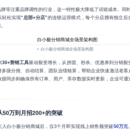
品牌等注重品牌调性的行业，这一特性极大降低了试错成本。同
以轻松实现
“总部+分店”
的连锁运营模式，每个分店拥有独立后
策。
⭐ 白小极分销商城全场景架构图
供
30+营销工具
驱动裂变增长，从拼团、秒杀、优惠券到分销裂
持多级分佣、自动结算、团队业绩核算，帮助企业快速激活老客
数据同步则确保所有订单、用户、库存数据实时更新，企业可通
从50万到月招200+的突破
引入白小极分销商城后，仅3个月即实现线上销售额突破
50万元