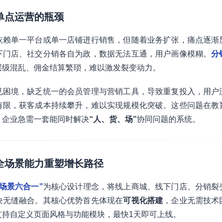
：单点运营的瓶颈
依赖单一平台或单一店铺进行销售，但随着业务扩张，痛点逐渐
下门店、社交分销各自为政，数据无法互通，用户画像模糊。
分
层级混乱、佣金结算繁琐，难以激发裂变动力。
见困境，缺乏统一的会员管理与营销工具，导致重复投入，用户
有限，获客成本持续攀升，难以实现规模化突破。这些问题在教
，企业急需一套能同时解决
“人、货、场”
协同问题的系统。
：全场景能力重塑增长路径
全场景六合一”
为核心设计理念，将线上商城、线下门店、分销裂
块无缝融合。其核心优势首先体现在
可视化搭建
，企业无需技术
支持自定义页面风格与功能模块，最快1天即可上线。