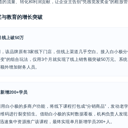
道的流量、转化和利润贡献，让企业主告别“凭感觉发奖金”的粗放
珠宝与教育的增长突破
月线上破50万
例，该品牌原有3家线下门店，但线上渠道几乎空白。接入白小极分
裂变”的组合玩法，仅用3个月就实现了线上销售额突破50万元。系
需额外增加财务人员。
月新增200+学员
用白小极的多商户功能，将线下课程打包成“分销商品”，发动老学
二维码进行裂变招生。借助白小极的实时数据看板，机构负责人发现
是迅速集中资源推广该课程，最终实现单月新增学员200+人。