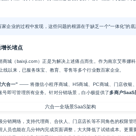
百家企业的过程中发现，这些问题的根源在于缺乏一个“一体化”的底
通增长堵点
商城（baixji.com）正是为解决上述痛点而生。作为南京艾蒂娜科
8年上线以来，已服务珠宝、教育、零售等多个行业数百家企业。
景六合一”
—— 将微信小程序商城、H5商城、PC商城、门店收银
账号即可管理所有业务。针对分销场景，白小极提供了
多商户Saa
级分销网络，支持代理商、合伙人、门店店长等不同角色的权限管
营人员也能在几分钟内完成页面调整，大大降低了试错成本。更重