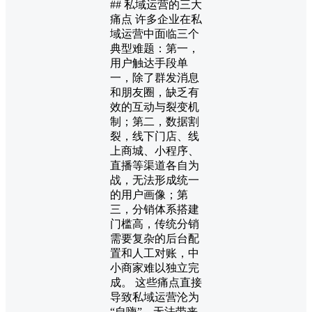
## 私域运营的三大
痛点 许多企业在私
域运营中面临三个
典型难题：第一，
用户触达手段单
一，除了群发消息
和朋友圈，缺乏有
效的互动与裂变机
制；第二，数据割
裂，线下门店、线
上商城、小程序、
直播等渠道各自为
战，无法形成统一
的用户画像；第
三，分销体系搭建
门槛高，传统分销
需要复杂的后台配
置和人工对账，中
小商家难以独立完
成。 这些痛点直接
导致私域运营沦为
“自嗨”，无法带来