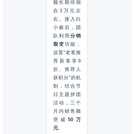
额长期徘徊
在3万元左
右。接入白
小极后，团
队利用
分销
裂变
功能，
设置“老客推
荐新客享9
折、推荐人
获积分”的机
制，结合节
日主题拼团
活动，三个
月内销售额
突破
50万
元
。