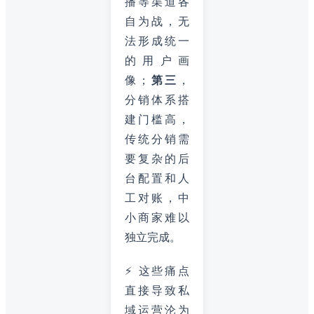
播等渠道各
自为战，无
法形成统一
的用户画
像；
第三
，
分销体系搭
建门槛高，
传统分销需
要复杂的后
台配置和人
工对账，中
小商家难以
独立完成。
⚡ 这些痛点
直接导致私
域运营沦为