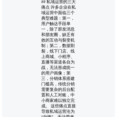
## 私域运营的三大
痛点 许多企业在私
域运营中面临三个
典型难题：第一，
用户触达手段单
一，除了群发消息
和朋友圈，缺乏有
效的互动与裂变机
制；第二，数据割
裂，线下门店、线
上商城、小程序、
直播等渠道各自为
战，无法形成统一
的用户画像；第
三，分销体系搭建
门槛高，传统分销
需要复杂的后台配
置和人工对账，中
小商家难以独立完
成。 这些痛点直接
导致私域运营沦为
“自嗨”，无法带来