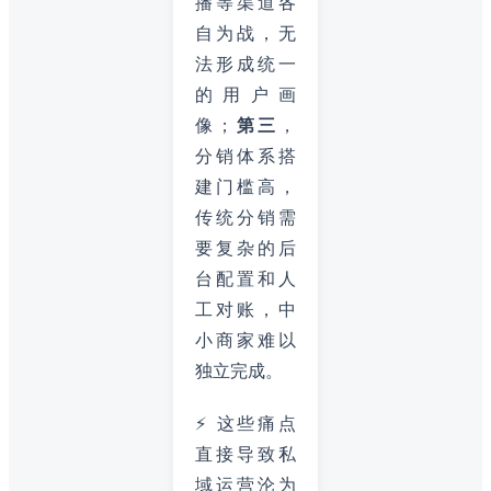
播等渠道各
自为战，无
法形成统一
的用户画
像；
第三
，
分销体系搭
建门槛高，
传统分销需
要复杂的后
台配置和人
工对账，中
小商家难以
独立完成。
⚡ 这些痛点
直接导致私
域运营沦为