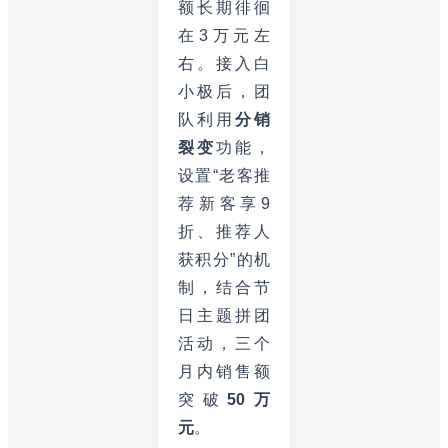
额长期徘徊
在3万元左
右。接入白
小极后，团
队利用
分销
裂变
功能，
设置“老客推
荐新客享9
折、推荐人
获积分”的机
制，结合节
日主题拼团
活动，三个
月内销售额
突破
50万
元
。