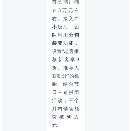
额长期徘徊
在3万元左
右。接入白
小极后，团
队利用
分销
裂变
功能，
设置“老客推
荐新客享9
折、推荐人
获积分”的机
制，结合节
日主题拼团
活动，三个
月内销售额
突破
50万
元
。