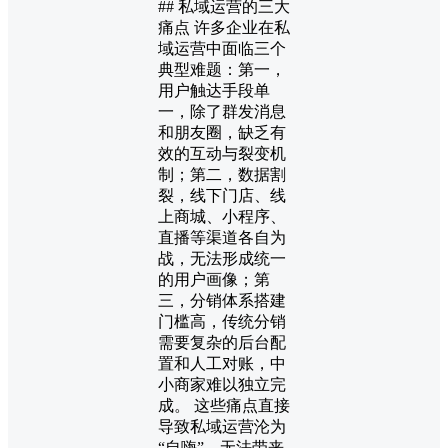
## 私域运营的三大
痛点 许多企业在私
域运营中面临三个
典型难题：第一，
用户触达手段单
一，除了群发消息
和朋友圈，缺乏有
效的互动与裂变机
制；第二，数据割
裂，线下门店、线
上商城、小程序、
直播等渠道各自为
战，无法形成统一
的用户画像；第
三，分销体系搭建
门槛高，传统分销
需要复杂的后台配
置和人工对账，中
小商家难以独立完
成。 这些痛点直接
导致私域运营沦为
“自嗨”，无法带来