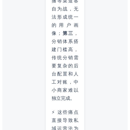
播等渠道各
自为战，无
法形成统一
的用户画
像；
第三
，
分销体系搭
建门槛高，
传统分销需
要复杂的后
台配置和人
工对账，中
小商家难以
独立完成。
⚡ 这些痛点
直接导致私
域运营沦为