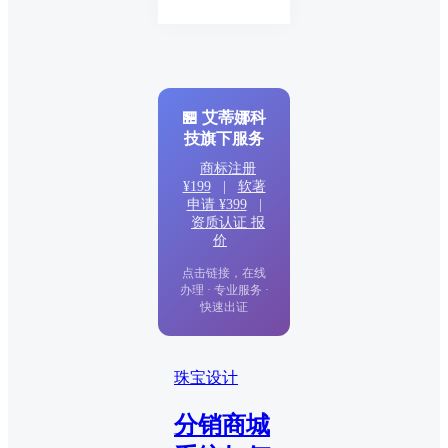
🏪 艾蒂娜科
技旗下服务
商标注册
¥199
|
软著
申请 ¥399
|
资质认证 报
价
点击链接，在线
办理 · 专业服务 ·
快速出证
珠宝设计
分销商城