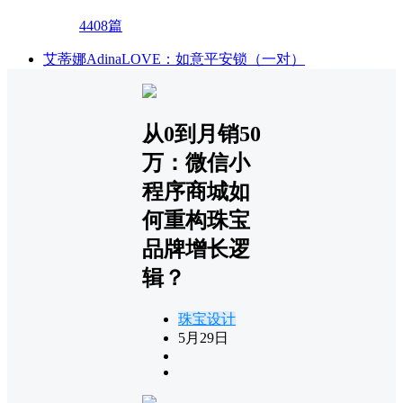
4408篇
艾蒂娜AdinaLOVE：如意平安锁（一对）
从0到月销50
万：微信小
程序商城如
何重构珠宝
品牌增长逻
辑？
珠宝设计
5月29日