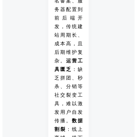
名备案、服
务器配置到
前后端开
发，传统建
站周期长、
成本高，且
后期维护复
杂。
运营工
具匮乏
：缺
乏拼团、秒
杀、分销等
社交裂变工
具，难以激
发用户自发
传播。
数据
割裂
：线上