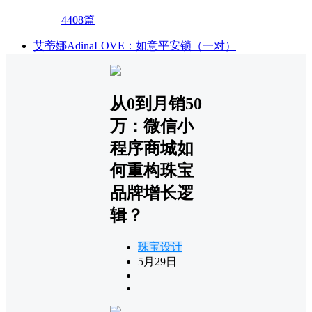
4408篇
艾蒂娜AdinaLOVE：如意平安锁（一对）
从0到月销50
万：微信小
程序商城如
何重构珠宝
品牌增长逻
辑？
珠宝设计
5月29日