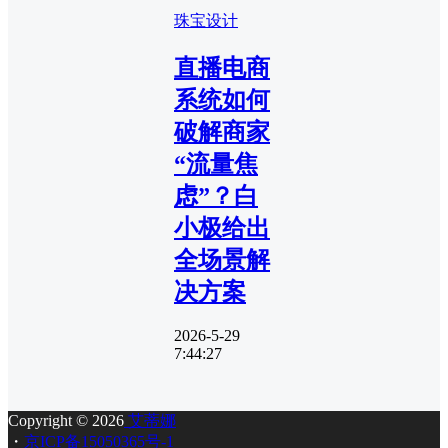
珠宝设计
直播电商
系统如何
破解商家
“流量焦
虑”？白
小极给出
全场景解
决方案
2026-5-29
7:44:27
Copyright © 2026
艾蒂娜
・
京ICP备15050365号-1