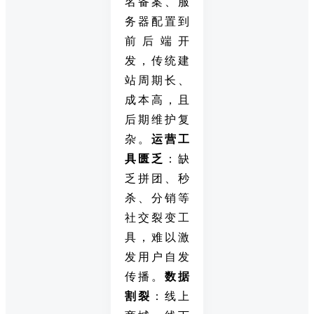
名备案、服
务器配置到
前后端开
发，传统建
站周期长、
成本高，且
后期维护复
杂。
运营工
具匮乏
：缺
乏拼团、秒
杀、分销等
社交裂变工
具，难以激
发用户自发
传播。
数据
割裂
：线上