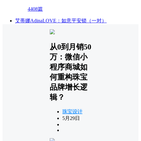
4408篇
艾蒂娜AdinaLOVE：如意平安锁（一对）
从0到月销50
万：微信小
程序商城如
何重构珠宝
品牌增长逻
辑？
珠宝设计
5月29日