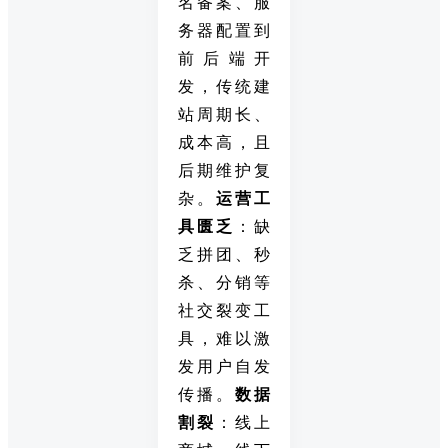
名备案、服
务器配置到
前后端开
发，传统建
站周期长、
成本高，且
后期维护复
杂。
运营工
具匮乏
：缺
乏拼团、秒
杀、分销等
社交裂变工
具，难以激
发用户自发
传播。
数据
割裂
：线上