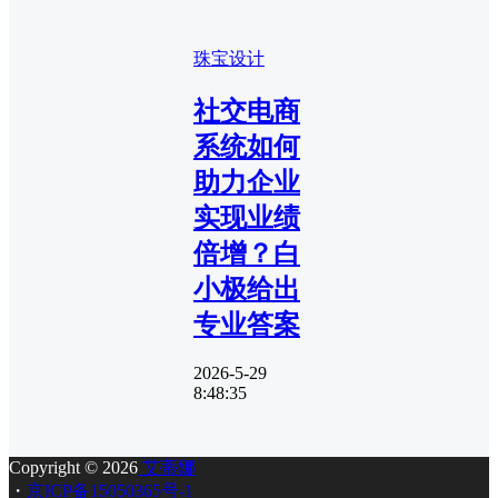
珠宝设计
社交电商
系统如何
助力企业
实现业绩
倍增？白
小极给出
专业答案
2026-5-29
8:48:35
Copyright © 2026
艾蒂娜
・
京ICP备15050365号-1