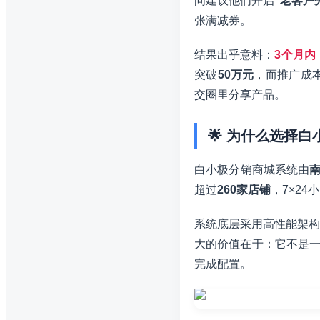
问建议他们开启
“老客户
张满减券。
结果出乎意料：
3个月内
突破
50万元
，而推广成
交圈里分享产品。
🌟 为什么选择白
白小极分销商城系统由
超过
260家店铺
，7×24
系统底层采用高性能架构
大的价值在于：它不是一
完成配置。