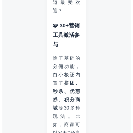
道最受欢
迎？
🧩 30+营销
工具激活参
与
除了基础的
分佣功能，
白小极还内
置了
拼团、
秒杀、优惠
券、积分商
城
等30多种
玩法。比
如，商家可
以发起“分享