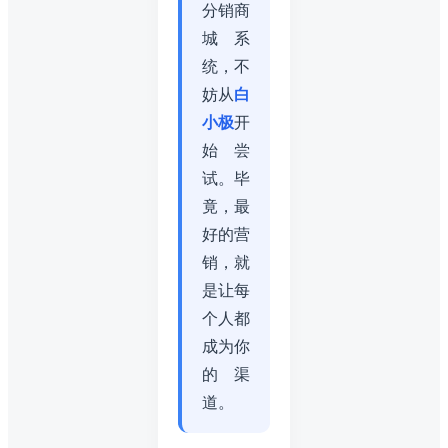
分销商
城系
统，不
妨从
白
小极
开
始尝
试。毕
竟，最
好的营
销，就
是让每
个人都
成为你
的渠
道。