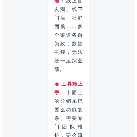
理
：线上朋
友圈、线下
门店、社群
团购……多
个渠道各自
为政，数据
割裂，无法
统一追踪业
绩。
🔥 工具难上
手
：市面上
的分销系统
要么功能复
杂、需要专
门团队维
护，要么流