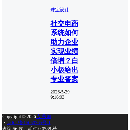
珠宝设计
社交电商
系统如何
助力企业
实现业绩
倍增？白
小极给出
专业答案
2026-5-29
9:16:03
Copyright © 2026
艾蒂娜
・
京ICP备15050365号-1
查询 56 次，耗时 0.0588 秒