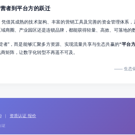
从经营者到平台方的跃迁
，凭借其成熟的技术架构、丰富的营销工具及完善的资金管理体系，
区域商圈、产业园区还是连锁品牌，都能获得轻量、高效、可落地的
货者”，而是能够汇聚多方资源、实现流量共享与生态共赢的
“平台方
电商矩阵，让数字化转型不再遥不可及。
—— 生态
9
|
资质认证 报价
出证