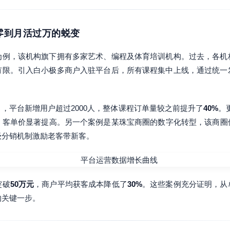
从零到月活过万的蜕变
为例，该机构旗下拥有多家艺术、编程及体育培训机构。过去，各机
有限。引入白小极多商户入驻平台后，所有课程集中上线，通过统一
，平台新增用户超过2000人，整体课程订单量较之前提升了
40%
。
”，客单价显著提高。另一个案例是某珠宝商圈的数字化转型，该商
级分销机制激励老客带新客。
突破
50万元
，商户平均获客成本降低了
30%
。这些案例充分证明，从
的关键一步。