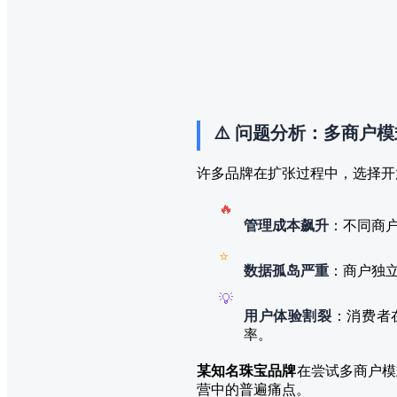
⚠️ 问题分析：多商户
许多品牌在扩张过程中，选择开
🔥
管理成本飙升
：不同商
⭐
数据孤岛严重
：商户独
💡
用户体验割裂
：消费者
率。
某知名珠宝品牌
在尝试多商户模
营中的普遍痛点。