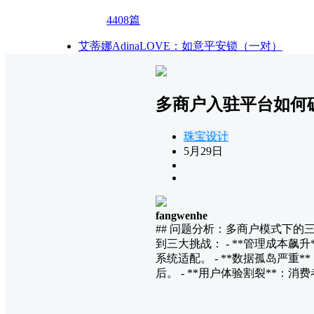
4408篇
艾蒂娜AdinaLOVE：如意平安锁（一对）
多商户入驻平台如何
珠宝设计
5月29日
fangwenhe
## 问题分析：多商户模式下的
到三大挑战： - **管理成本
系统适配。 - **数据孤岛严
后。 - **用户体验割裂**：消费