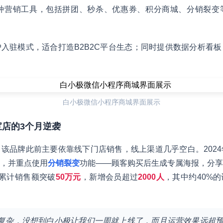
余种营销工具，包括拼团、秒杀、优惠券、积分商城、分销裂变
入驻模式，适合打造B2B2C平台生态；同时提供数据分析看
白小极微信小程序商城界面展示
宝店的3个月逆袭
该品牌此前主要依靠线下门店销售，线上渠道几乎空白。202
，并重点使用
分销裂变
功能——顾客购买后生成专属海报，分享
累计销售额突破
50万元
，新增会员超过
2000人
，其中约40%
很复杂，没想到白小极让我们一周就上线了，而且运营效果远超预