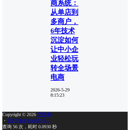
商系统：
从单店到
多商户，
6年技术
沉淀如何
让中小企
业轻松玩
转全场景
电商
2026-5-29
8:15:23
Copyright © 2026
艾蒂娜
・
京ICP备15050365号-1
查询 56 次，耗时 0.0930 秒