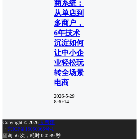
商系统：
从单店到
多商户，
6年技术
沉淀如何
让中小企
业轻松玩
转全场景
电商
2026-5-29
8:30:14
Copyright © 2026
艾蒂娜
・
京ICP备15050365号-1
查询 56 次，耗时 0.0599 秒