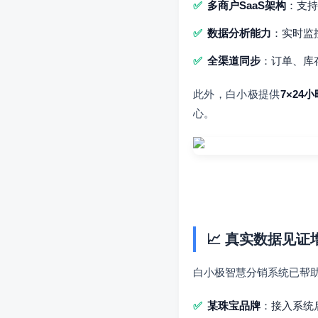
多商户SaaS架构
：支持
数据分析能力
：实时监
全渠道同步
：订单、库
此外，白小极提供
7×24
心。
📈 真实数据见证
白小极智慧分销系统已帮
某珠宝品牌
：接入系统