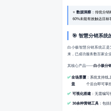
⭐
数据洞察
：传统分销
60%未能有效触达目标
🎯 智慧分销系
白小极智慧分销系统正是为
来，已成功服务数百家企业
其核心产品——
白小极分
全场景覆
：系统支持线
盖
个后台即可掌
可视化搭建
：无需编写
30余种营销工具
：包括