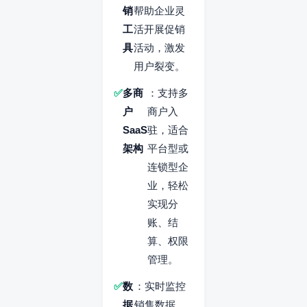
销
帮助企业灵
工
活开展促销
具
活动，激发
用户裂变。
多商
：支持多
户
商户入
SaaS
驻，适合
架构
平台型或
连锁型企
业，轻松
实现分
账、结
算、权限
管理。
数
：实时监控
据
销售数据、