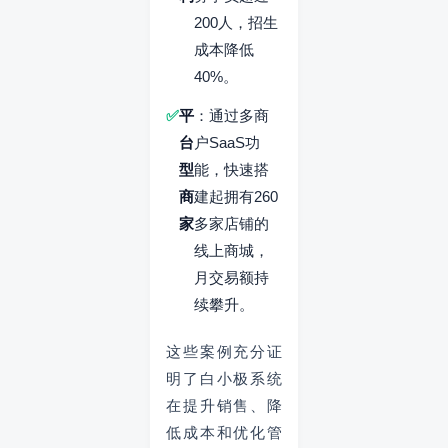
200人，招生
成本降低
40%。
平
：通过多商
台
户SaaS功
型
能，快速搭
商
建起拥有260
家
多家店铺的
线上商城，
月交易额持
续攀升。
这些案例充分证
明了白小极系统
在提升销售、降
低成本和优化管