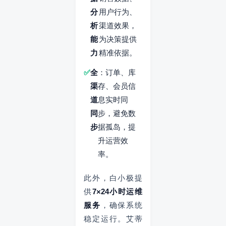
分
用户行为、
析
渠道效果，
能
为决策提供
力
精准依据。
全
：订单、库
渠
存、会员信
道
息实时同
同
步，避免数
步
据孤岛，提
升运营效
率。
此外，白小极提
供
7×24小时运维
服务
，确保系统
稳定运行。艾蒂