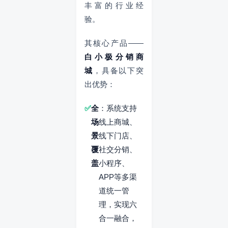
丰富的行业经
验。
其核心产品——
白小极分销商
城
，具备以下突
出优势：
全
：系统支持
场
线上商城、
景
线下门店、
覆
社交分销、
盖
小程序、
APP等多渠
道统一管
理，实现六
合一融合，