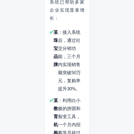
系统已帮助多家
企业实现显著增
长：
某
：接入系统
珠
后，通过社
宝
交分销功
品
能，三个月
牌
内实现销售
额突破50万
元，复购率
提升30%。
某
：利用白小
教
极的拼团和
育
裂变工具，
机
一个月内招
构
募学员超过