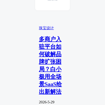
珠宝设计
多商户入
驻平台如
何破解品
牌扩张困
局？白小
极用全场
景SaaS给
出新解法
2026-5-29