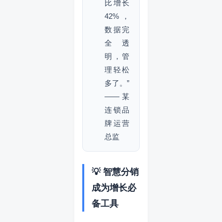
比增长
42%，
数据完
全透
明，管
理轻松
多了。”
—— 某
连锁品
牌运营
总监
💡 智慧分销
成为增长必
备工具