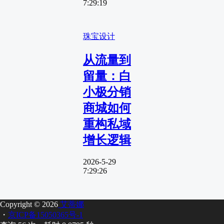
7:29:19
珠宝设计
从流量到
留量：白
小极分销
商城如何
重构私域
增长逻辑
2026-5-29
7:29:26
Copyright © 2026
艾蒂娜
・
京ICP备15050365号-1