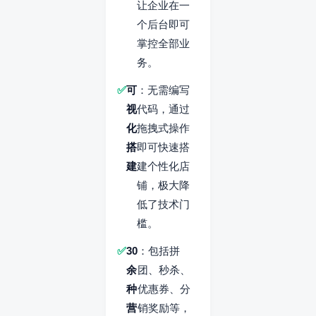
让企业在一
个后台即可
掌控全部业
务。
可
：无需编写
视
代码，通过
化
拖拽式操作
搭
即可快速搭
建
建个性化店
铺，极大降
低了技术门
槛。
30
：包括拼
余
团、秒杀、
种
优惠券、分
营
销奖励等，