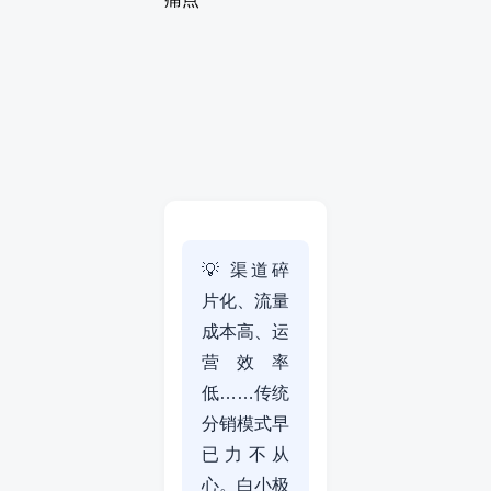
💡 渠道碎
片化、流量
成本高、运
营效率
低……传统
分销模式早
已力不从
心。白小极