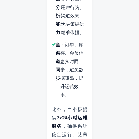
分
用户行为、
析
渠道效果，
能
为决策提供
力
精准依据。
全
：订单、库
渠
存、会员信
道
息实时同
同
步，避免数
步
据孤岛，提
升运营效
率。
此外，白小极提
供
7×24小时运维
服务
，确保系统
稳定运行。艾蒂