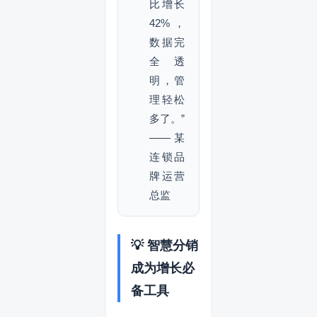
比增长
42%，
数据完
全透
明，管
理轻松
多了。”
—— 某
连锁品
牌运营
总监
💡 智慧分销
成为增长必
备工具