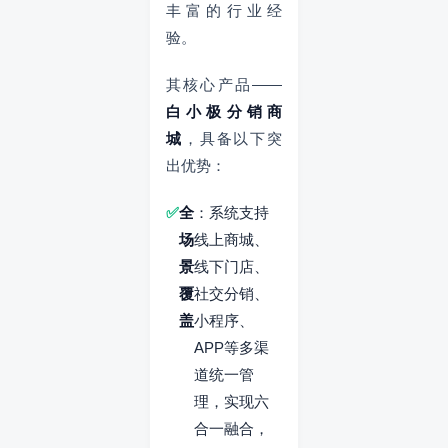
丰富的行业经
验。
其核心产品——
白小极分销商
城
，具备以下突
出优势：
全
：系统支持
场
线上商城、
景
线下门店、
覆
社交分销、
盖
小程序、
APP等多渠
道统一管
理，实现六
合一融合，