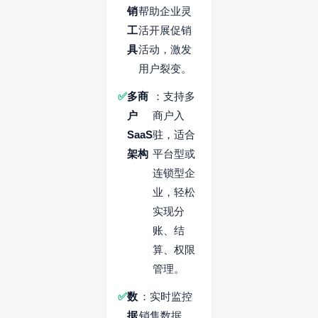
销
帮助企业灵
工
活开展促销
具
活动，激发
用户裂变。
多商
：支持多
户
商户入
SaaS
驻，适合
架构
平台型或
连锁型企
业，轻松
实现分
账、结
算、权限
管理。
数
：实时监控
据
销售数据、