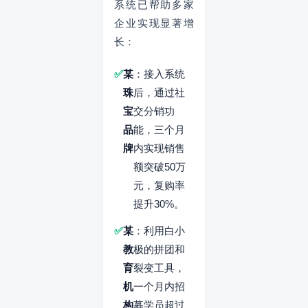
系统已帮助多家
企业实现显著增
长：
某
：接入系统
珠
后，通过社
宝
交分销功
品
能，三个月
牌
内实现销售
额突破50万
元，复购率
提升30%。
某
：利用白小
教
极的拼团和
育
裂变工具，
机
一个月内招
构
募学员超过