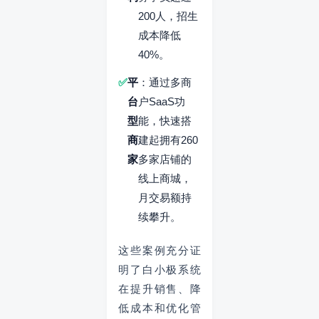
200人，招生
成本降低
40%。
平
：通过多商
台
户SaaS功
型
能，快速搭
商
建起拥有260
家
多家店铺的
线上商城，
月交易额持
续攀升。
这些案例充分证
明了白小极系统
在提升销售、降
低成本和优化管