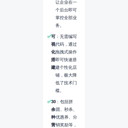
让企业在一
个后台即可
掌控全部业
务。
可
：无需编写
视
代码，通过
化
拖拽式操作
搭
即可快速搭
建
建个性化店
铺，极大降
低了技术门
槛。
30
：包括拼
余
团、秒杀、
种
优惠券、分
营
销奖励等，