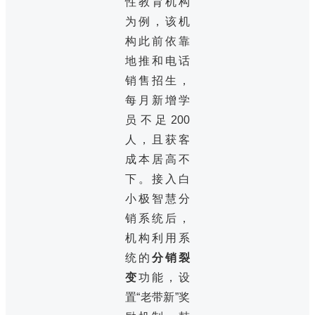
性教育机构
为例，该机
构此前依靠
地推和电话
销售招生，
每月新增学
员不足200
人，且获客
成本居高不
下。接入白
小极智慧分
销系统后，
机构利用系
统的
分销裂
变
功能，设
置“老带新”奖