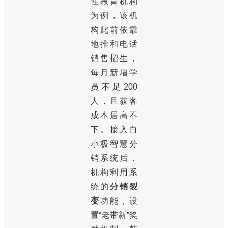
性教育机构
为例，该机
构此前依靠
地推和电话
销售招生，
每月新增学
员不足200
人，且获客
成本居高不
下。接入白
小极智慧分
销系统后，
机构利用系
统的
分销裂
变
功能，设
置“老带新”奖