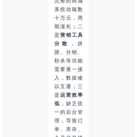
完整的商城
系统动辄数
十万元，周
期漫长；二
是
营销工具
分散
，拼
团、分销、
秒杀等功能
需要逐一接
入，数据难
以互通；三
是
运营效率
低
，缺乏统
一的后台管
理，导致订
单、库存、