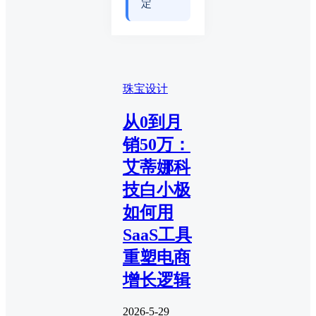
定
珠宝设计
从0到月
销50万：
艾蒂娜科
技白小极
如何用
SaaS工具
重塑电商
增长逻辑
2026-5-29