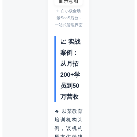
✨ 白小极全场
景SaaS后台 ·
一站式管理界面
📈 实战
案例：
从月招
200+学
员到50
万营收
🔥 以某教育
培训机构为
例，该机构
原本依赖线