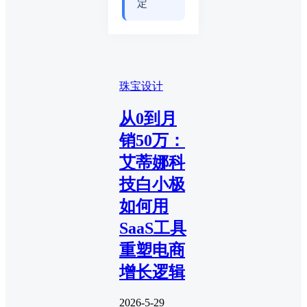
定
珠宝设计
从0到月
销50万：
艾蒂娜科
技白小极
如何用
SaaS工具
重塑电商
增长逻辑
2026-5-29