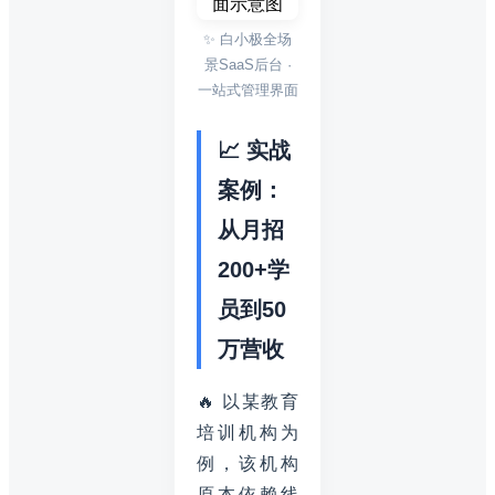
✨ 白小极全场
景SaaS后台 ·
一站式管理界面
📈 实战
案例：
从月招
200+学
员到50
万营收
🔥 以某教育
培训机构为
例，该机构
原本依赖线