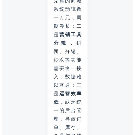
完整的商城
系统动辄数
十万元，周
期漫长；二
是
营销工具
分散
，拼
团、分销、
秒杀等功能
需要逐一接
入，数据难
以互通；三
是
运营效率
低
，缺乏统
一的后台管
理，导致订
单、库存、