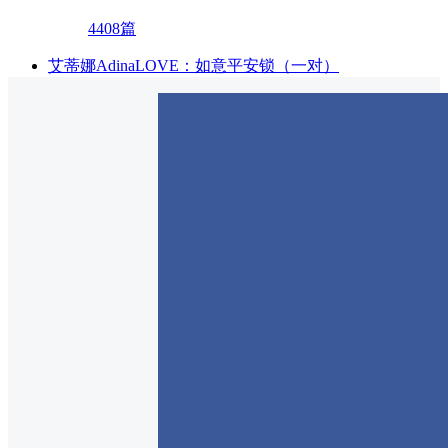
4408篇
艾蒂娜AdinaLOVE：如意平安锁（一对）