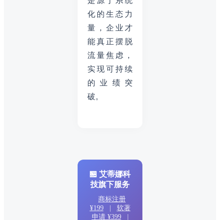
是源于系统
化的生态力
量，企业才
能真正摆脱
流量焦虑，
实现可持续
的业绩突
破。
🏪 艾蒂娜科
技旗下服务
商标注册
¥199
|
软著
申请 ¥399
|