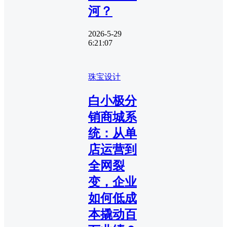
河？
2026-5-29
6:21:07
珠宝设计
白小极分
销商城系
统：从单
店运营到
全网裂
变，企业
如何低成
本撬动百