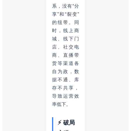
系，没有“分
享”和“裂变”
的纽带。同
时，线上商
城、线下门
店、社交电
商、直播带
货等渠道各
自为政，数
据不通、库
存不共享，
导致运营效
率低下。
⚡ 破局