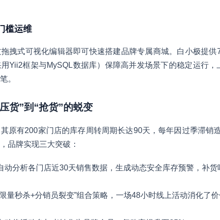
零门槛运维
拖拽式可视化编辑器即可快速搭建品牌专属商城。白小极提供7
Yii2框架与MySQL数据库）保障高并发场景下的稳定运行，
笔。
“压货”到“抢货”的蜕变
其原有200家门店的库存周转周期长达90天，每年因过季滞销造
，品牌实现三大突破：
自动分析各门店近30天销售数据，生成动态安全库存预警，补货
“限量秒杀+分销员裂变”组合策略，一场48小时线上活动消化了价