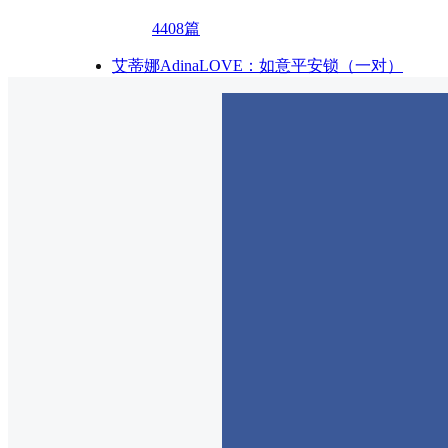
4408篇
艾蒂娜AdinaLOVE：如意平安锁（一对）