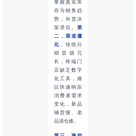
掌握真实库
存与销售趋
势，补货决
策滞后。
第
二，渠道僵
化
。传统分
销层级冗
长，终端门
店缺乏数字
化工具，难
以快速响应
消费者需求
变化，新品
铺货慢、老
品清仓难。
第三，激励