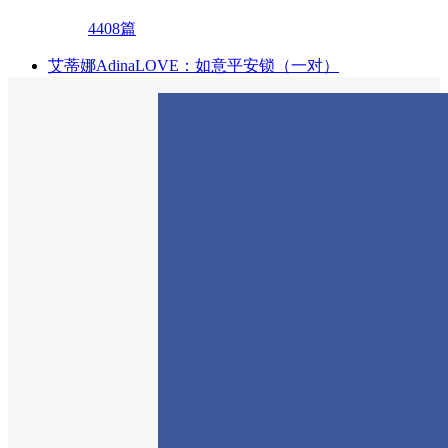
4408篇
艾蒂娜AdinaLOVE：如意平安锁（一对）