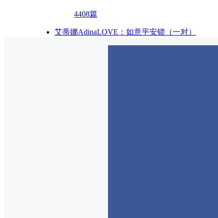
4408篇
艾蒂娜AdinaLOVE：如意平安锁（一对）