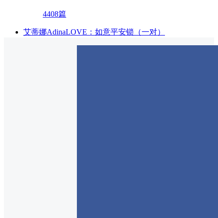
4408篇
艾蒂娜AdinaLOVE：如意平安锁（一对）