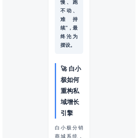
慢、跑
不动、
难持
续”，最
终沦为
摆设。
🚀 白小
极如何
重构私
域增长
引擎
白小极分销
商城系统，