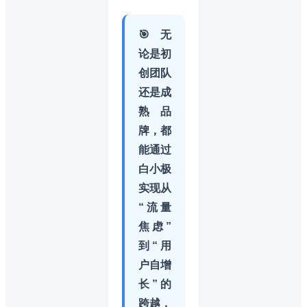
🎯 无
论是初
创团队
还是成
熟品
牌，都
能通过
白小极
实现从
“流量
焦虑”
到“用
户自增
长”的
跨越，