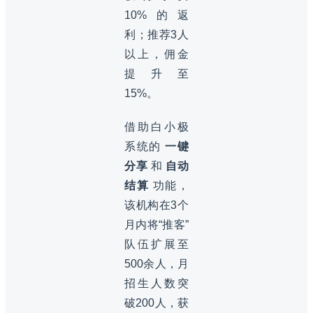
10%的返
利；推荐3人
以上，佣金
提升至
15%。
借助白小极
系统的
一键
分享
和
自动
结算
功能，
该机构在3个
月内将“推客”
队伍扩展至
500余人，月
招生人数突
破200人，获