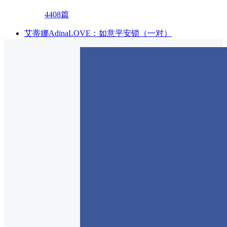
4408篇
艾蒂娜AdinaLOVE：如意平安锁（一对）