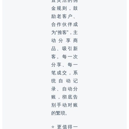
置灵活的佣
金规则，鼓
励老客户、
合作伙伴成
为“推客”，主
动分享商
品、吸引新
客。每一次
分享、每一
笔成交，系
统自动记
录、自动分
账，彻底告
别手动对账
的繁琐。
⭐ 更值得一