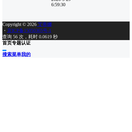
6:59:30
Copyright © 2026
艾蒂娜
・
京ICP备15050365号-1
查询 56 次，耗时 0.0619 秒
首页
专题
认证
搜索
菜单
我的