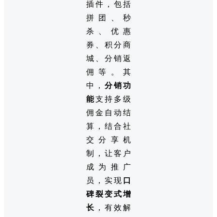
插件，包括
拼团、秒
杀、优惠
券、积分商
城、分销返
佣等。其
中，
分销功
能
支持多级
佣金自动结
算，结合社
交分享机
制，让客户
成为推广
员，实现
口
碑裂变式增
长
，有效解