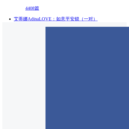
4408篇
艾蒂娜AdinaLOVE：如意平安锁（一对）