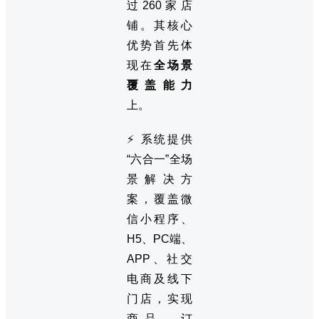
过260家店
铺。其核心
优势首先体
现在
全场景
覆盖能力
上。
⚡ 系统提供
“六合一”全场
景解决方
案，覆盖微
信小程序、
H5、PC端、
APP、社交
电商及线下
门店，实现
商品、订