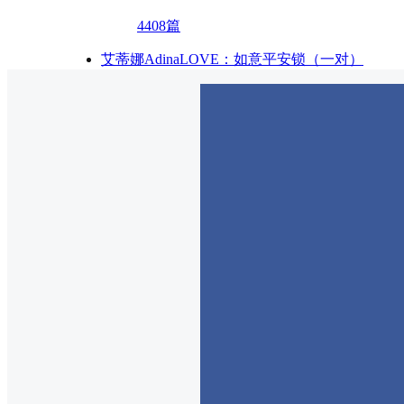
4408篇
艾蒂娜AdinaLOVE：如意平安锁（一对）