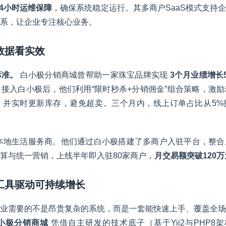
24小时运维保障
，确保系统稳定运行。其多商户SaaS模式支持
系，让企业专注核心业务。
从数据看实效
标准。
白小极分销商城曾帮助一家珠宝品牌实现
3个月业绩增长
接入白小极后，他们利用“限时秒杀+分销佣金”组合策略，激
并实时更新库存，避免超卖。三个月内，线上订单占比从5%提
家本地生活服务商。他们通过白小极搭建了多商户入驻平台，整
算与统一营销，上线半年即入驻80家商户，
月交易额突破120万
化工具驱动可持续增长
业需要的不是昂贵复杂的系统，而是一套能快速上手、覆盖全场
小极分销商城
凭借自主研发的技术底子（基于Yii2与PHP8