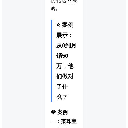
优化运营策
略。
⭐ 案例
展示：
从0到月
销50
万，他
们做对
了什
么？
💎 案例
一：某珠宝