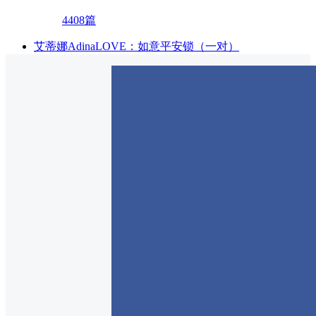
4408篇
艾蒂娜AdinaLOVE：如意平安锁（一对）