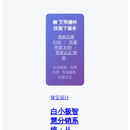
🏪 艾蒂娜科
技旗下服务
商标注册
¥199
|
软著
申请 ¥399
|
资质认证 报
价
点击链接，在线
办理 · 专业服务 ·
快速出证
珠宝设计
白小极智
慧分销系
统：从