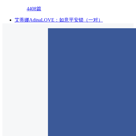
4408篇
艾蒂娜AdinaLOVE：如意平安锁（一对）