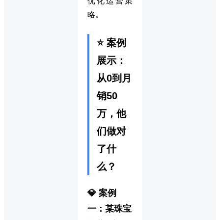
优化运营策
略。
⭐ 案例
展示：
从0到月
销50
万，他
们做对
了什
么？
💎 案例
一：某珠宝