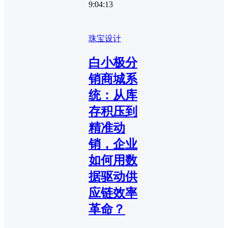
9:04:13
珠宝设计
白小极分
销商城系
统：从库
存积压到
精准动
销，企业
如何用数
据驱动供
应链效率
革命？