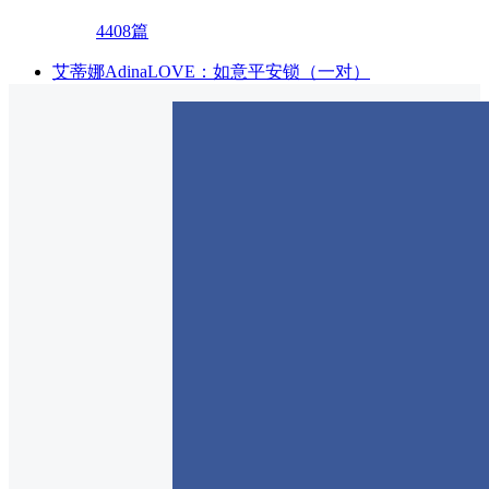
4408篇
艾蒂娜AdinaLOVE：如意平安锁（一对）