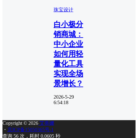
珠宝设计
白小极分
销商城：
中小企业
如何用轻
量化工具
实现全场
景增长？
2026-5-29
6:54:18
Copyright © 2026
艾蒂娜
・
京ICP备15050365号-1
查询 56 次，耗时 0.0605 秒