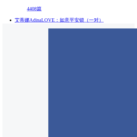
4408篇
艾蒂娜AdinaLOVE：如意平安锁（一对）