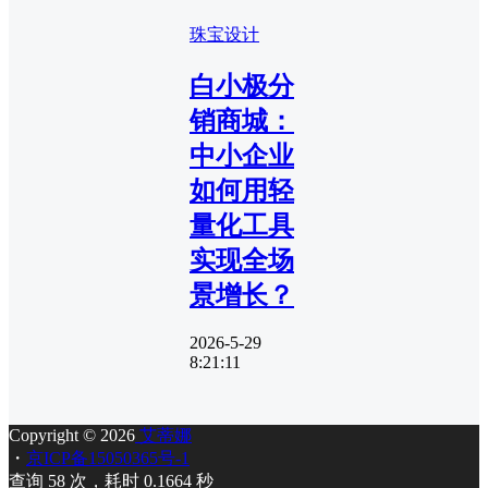
珠宝设计
白小极分
销商城：
中小企业
如何用轻
量化工具
实现全场
景增长？
2026-5-29
8:21:11
Copyright © 2026
艾蒂娜
・
京ICP备15050365号-1
查询 58 次，耗时 0.1664 秒