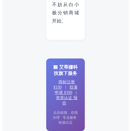
不妨从白小
极分销商城
开始。
🏪 艾蒂娜科
技旗下服务
商标注册
¥199
|
软著
申请 ¥399
|
资质认证 报
价
点击链接，在线
办理 · 专业服务 ·
快速出证