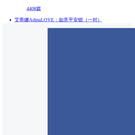
4408篇
艾蒂娜AdinaLOVE：如意平安锁（一对）