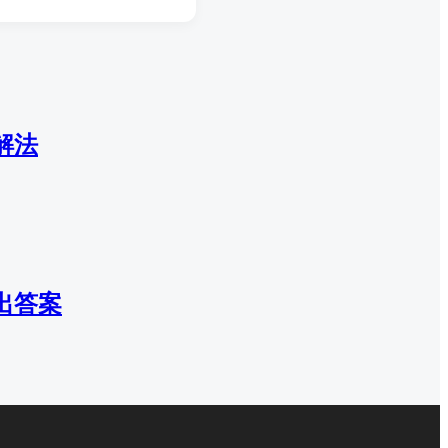
解法
出答案