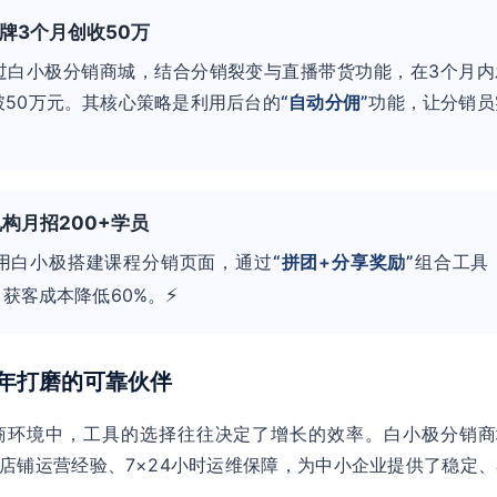
品牌3个月创收50万
过白小极分销商城，结合分销裂变与直播带货功能，在3个月内
破50万元。其核心策略是利用后台的
“自动分佣”
功能，让分销员
。
机构月招200+学员
用白小极搭建课程分销页面，通过
“拼团+分享奖励”
组合工具
⚡
，获客成本降低60%。
6年打磨的可靠伙伴
商环境中，工具的选择往往决定了增长的效率。白小极分销商
60+店铺运营经验、7×24小时运维保障，为中小企业提供了稳定