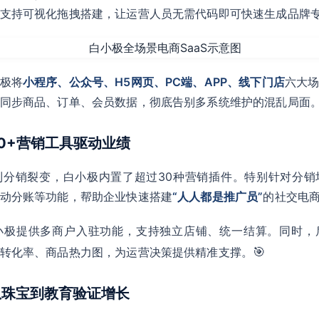
支持可视化拖拽搭建，让运营人员无需代码即可快速生成品牌
极将
小程序、公众号、H5网页、PC端、APP、线下门店
六大
同步商品、订单、会员数据，彻底告别多系统维护的混乱局面
30+营销工具驱动业绩
到分销裂变，白小极内置了超过30种营销插件。特别针对分销
动分账等功能，帮助企业快速搭建
“人人都是推广员”
的社交电
小极提供多商户入驻功能，支持独立店铺、统一结算。同时，
🎯
转化率、商品热力图，为运营决策提供精准支撑。
：从珠宝到教育验证增长