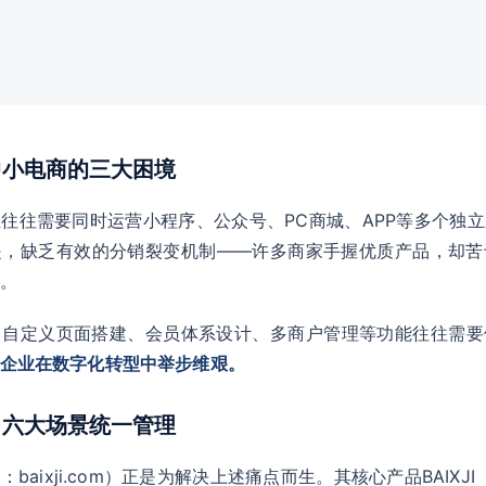
：中小电商的三大困境
往往需要同时运营小程序、公众号、PC商城、APP等多个独
是，缺乏有效的分销裂变机制——许多商家手握优质产品，却苦
。
，自定义页面搭建、会员体系设计、多商户管理等功能往往需要
企业在数字化转型中举步维艰。
能：六大场景统一管理
baixji.com）正是为解决上述痛点而生。其核心产品BAIXJI