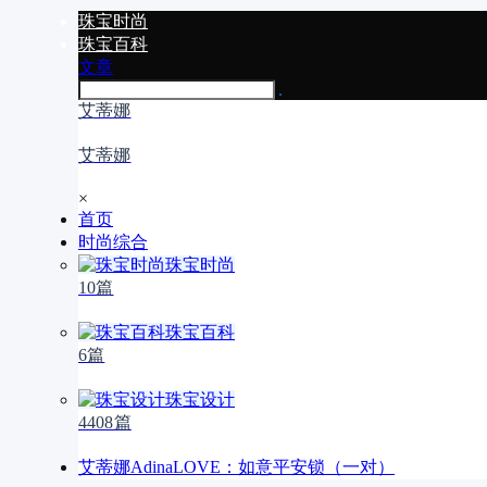
珠宝时尚
珠宝百科
文章
艾蒂娜
艾蒂娜
×
首页
时尚综合
珠宝时尚
10篇
珠宝百科
6篇
珠宝设计
4408篇
艾蒂娜AdinaLOVE：如意平安锁（一对）