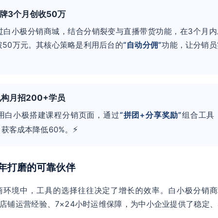
品牌3个月创收50万
过白小极分销商城，结合分销裂变与直播带货功能，在3个月内
破50万元。其核心策略是利用后台的
“自动分佣”
功能，让分销员
。
机构月招200+学员
用白小极搭建课程分销页面，通过
“拼团+分享奖励”
组合工具
⚡
，获客成本降低60%。
6年打磨的可靠伙伴
商环境中，工具的选择往往决定了增长的效率。白小极分销商
60+店铺运营经验、7×24小时运维保障，为中小企业提供了稳定