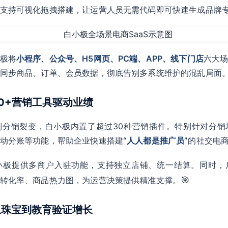
支持可视化拖拽搭建，让运营人员无需代码即可快速生成品牌
极将
小程序、公众号、H5网页、PC端、APP、线下门店
六大
同步商品、订单、会员数据，彻底告别多系统维护的混乱局面
30+营销工具驱动业绩
到分销裂变，白小极内置了超过30种营销插件。特别针对分销
动分账等功能，帮助企业快速搭建
“人人都是推广员”
的社交电
小极提供多商户入驻功能，支持独立店铺、统一结算。同时，
🎯
转化率、商品热力图，为运营决策提供精准支撑。
：从珠宝到教育验证增长