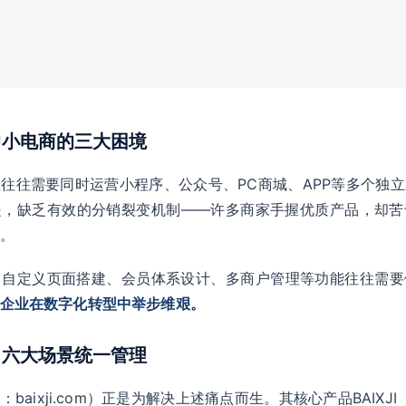
：中小电商的三大困境
往往需要同时运营小程序、公众号、PC商城、APP等多个独
是，缺乏有效的分销裂变机制——许多商家手握优质产品，却苦
。
，自定义页面搭建、会员体系设计、多商户管理等功能往往需要
企业在数字化转型中举步维艰。
能：六大场景统一管理
baixji.com）正是为解决上述痛点而生。其核心产品BAIXJI