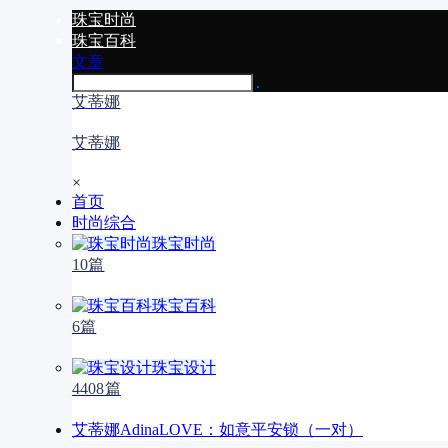
珠宝时尚
珠宝百科
文章
艾蒂娜
艾蒂娜
×
首页
时尚综合
珠宝时尚
10篇
珠宝百科
6篇
珠宝设计
4408篇
艾蒂娜AdinaLOVE：如意平安锁（一对）